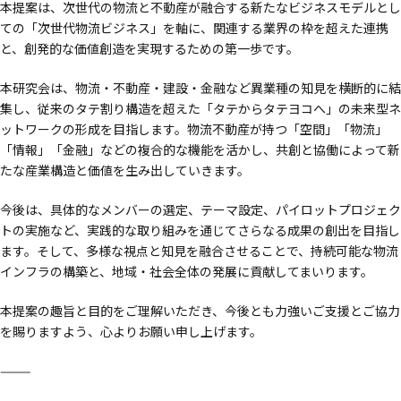
本提案は、次世代の物流と不動産が融合する新たなビジネスモデルとし
ての「次世代物流ビジネス」を軸に、関連する業界の枠を超えた連携
と、創発的な価値創造を実現するための第一歩です。
本研究会は、物流・不動産・建設・金融など異業種の知見を横断的に結
集し、従来のタテ割り構造を超えた「タテからタテヨコへ」の未来型ネ
ットワークの形成を目指します。物流不動産が持つ「空間」「物流」
「情報」「金融」などの複合的な機能を活かし、共創と協働によって新
たな産業構造と価値を生み出していきます。
今後は、具体的なメンバーの選定、テーマ設定、パイロットプロジェク
トの実施など、実践的な取り組みを通じてさらなる成果の創出を目指し
ます。そして、多様な視点と知見を融合させることで、持続可能な物流
インフラの構築と、地域・社会全体の発展に貢献してまいります。
本提案の趣旨と目的をご理解いただき、今後とも力強いご支援とご協力
を賜りますよう、心よりお願い申し上げます。
⸻