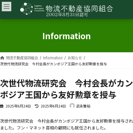
コ
ナ
ン
ビ
テ
ゲ
ン
ー
Information
ツ
シ
へ
ョ
ス
ン
キ
に
物流不動産協同組合
Information
お知らせ
ッ
移
次世代物流研究会 今村会長がカンボジア王国から友好勲章を授与
プ
動
次世代物流研究会 今村会長がカン
ボジア王国から友好勲章を授与
最
2025年6月24日
2025年6月24日
武永雅裕
終
更
次世代物流研究会 今村会長がカンボジア王国から友好勲章を授与され
新
ました。フン・マネット首相の顧問にも就任されました。
日