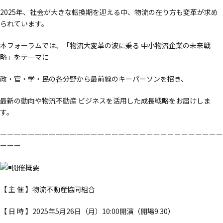
時
2025年、社会が大きな転換期を迎える中、物流の在り方も変革が求め
:
られています。
本フォーラムでは、「物流大変革の波に乗る 中小物流企業の未来戦
略」をテーマに
政・官・学・民の各分野から最前線のキーパーソンを招き、
最新の動向や物流不動産 ビジネスを活用した成長戦略をお届けしま
す。
ーーーーーーーーーーーーーーーーーーーーーーーーーーーーーーーー
ーーー
開催概要
【 主 催 】物流不動産協同組合
【 日 時 】2025年5月26日（月）10:00開演（開場9:30）