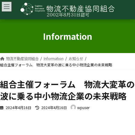
コ
ナ
ン
ビ
テ
ゲ
ン
ー
Information
ツ
シ
へ
ョ
ス
ン
キ
に
物流不動産協同組合
Information
お知らせ
ッ
移
組合主催フォーラム 物流大変革の波に乗る中小物流企業の未来戦略
プ
動
組合主催フォーラム 物流大変革の
波に乗る中小物流企業の未来戦略
最
2024年4月16日
2024年4月16日
wpuser
終
更
新
日