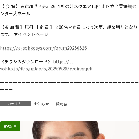
【 会 場 】東京都港区芝5-36-4 札の辻スクエア11階 港区立産業振興セ
ンター大ホール
【参 加 費 】無料 【 定 員 】２00名＊定員になり次第、締め切りとなり
ます。 ▼イベントページ
https://y.e-sohkosys.com/forum20250526
〈チラシのダウンロード〉
https://e-
sohko.jp/files/uploads/20250526Seminar.pdf
ーーーーーーーーーーーーーーーーーーーーーーーーーーーーーーーー
ーーー
カテゴリー
お知らせ
、
賛助会
前の記事